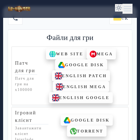
UK
Файли для гри
WEB SITE
MEGA
Патч
GOOGLE DISK
для гри
ENGLISH PATCH
Патч для
гри на
ENGLISH MEGA
х100000
ENGLISH GOOGLE
Ігровий
клієнт
GOOGLE DISK
Завантажити
TORRENT
клієнт
Interlude