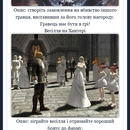
Опис:
створіть замовлення на вбивство іншого
гравця, виставивши за його голову нагороду.
Гравець має бути в грі!
Весілля на Хантері
Опис:
зіграйте весілля і отримайте хороший
бонус до фарму.