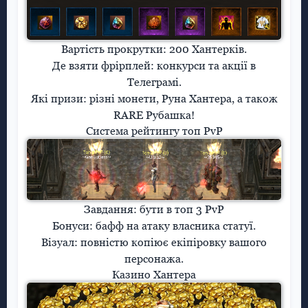
Вартість прокрутки:
200 Хантерків.
Де взяти фрірплей:
конкурси та акції в
Телеграмі.
Які призи:
різні монети, Руна Хантера, а також
RARE Рубашка!
Система рейтингу топ PvP
Завдання:
бути в топ 3 PvP
Бонуси:
бафф на атаку власника статуї.
Візуал:
повністю копіює екіпіровку вашого
персонажа.
Казино Хантера