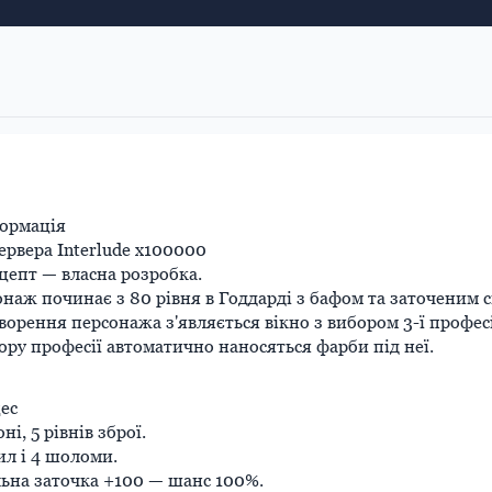
формація
ервера Interlude x100000
цепт — власна розробка.
наж починає з 80 рівня в Годдарді з бафом та заточеним
творення персонажа з'являється вікно з вибором 3-ї професі
ору професії автоматично наносяться фарби під неї.
ес
оні, 5 рівнів зброї.
рил і 4 шоломи.
ьна заточка +100 — шанс 100%.