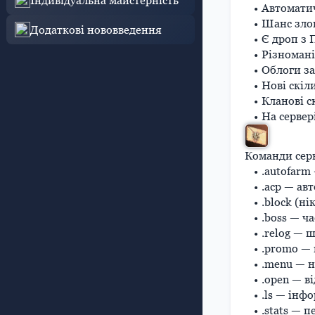
Індивідуальна майстерність
Автоматич
Шанс злов
Додаткові нововведення
Є дроп з 
Різномані
Облоги за
Нові скіл
Кланові с
На сервер
Команди сер
.autofarm
.acp — ав
.block (ні
.boss — ча
.relog — 
.promo — 
.menu — 
.open — в
.ls — інфо
.stats — 