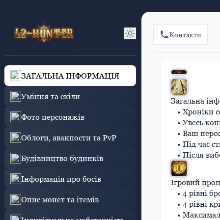
Контакти
ЗАГАЛЬНА ІНФОРМАЦІЯ
Уміння та скіли
Загальна ін
Хроніки с
Фото персонажів
Увесь кон
Ваш персо
Облоги, аванпости та PvP
Під час с
Після виб
Будівництво будинків
Інформація про босів
Ігровий проц
4 рівні бр
Опис монет та ітемів
4 рівні к
Максимал