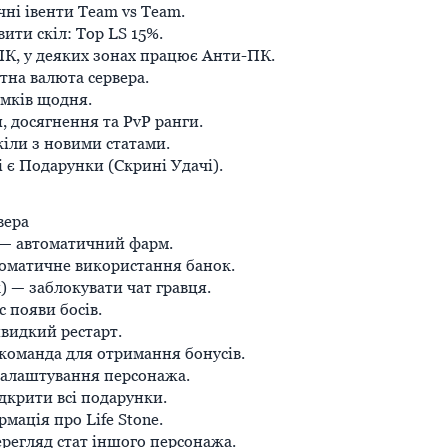
ні івенти Team vs Team.
ити скіл: Top LS 15%.
ПК, у деяких зонах працює Анти-ПК.
тна валюта сервера.
мків щодня.
и, досягнення та PvP ранги.
кіли з новими статами.
і є Подарунки (Скрині Удачі).
вера
 — автоматичний фарм.
томатичне використання банок.
к) — заблокувати чат гравця.
с появи босів.
швидкий рестарт.
команда для отримання бонусів.
налаштування персонажа.
ідкрити всі подарунки.
рмація про Life Stone.
перегляд стат іншого персонажа.